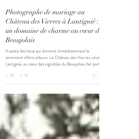
il y a 7 minutes
2 min de lecture
Photographe de mariage au
Château des Vierres à Lantignié :
un domaine de charme au cœur du
Beaujolais
Il existe des lieux qui donnent immédiatement le
sentiment d'être ailleurs. Le Château des Vierres, situé à
Lantignié, au cœur des vignobles du Beaujolais, fait partie
de ces domaines où le temps semble ralentir. Entre ses
pierres de caractère, ses espaces extérieurs verdoyants et
son atmosphère chaleureuse, il offre un cadre idéal pour
célébrer un mariage élégant et authentique. À seulement
quelques kilomètres de Villefranche-sur-Saône et de
Lyon, le Château des Vierres sédu