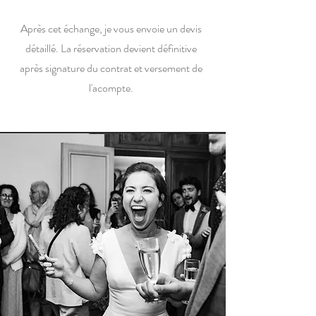
Après cet échange, je vous envoie un devis
détaillé. La réservation devient définitive
après signature du contrat et versement de
l'acompte.