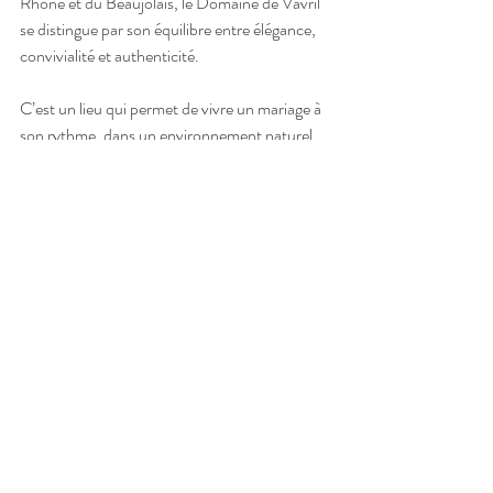
Rhône et du Beaujolais, le Domaine de Vavril 
se distingue par son équilibre entre élégance, 
convivialité et authenticité.
C’est un lieu qui permet de vivre un mariage à 
son rythme, dans un environnement naturel 
exceptionnel. Pour les couples qui souhaitent 
réunir leurs proches le temps d’un week-end 
et créer des souvenirs durables, il constitue 
sans aucun doute l’une des plus belles 
adresses du Beaujolais.
Vous prévoyez votre mariage au Domaine de 
Vavril à Beaujeu ? N’hésitez pas à me 
contacter pour échanger sur votre projet et 
découvrir mon approche du reportage de 
mariage.