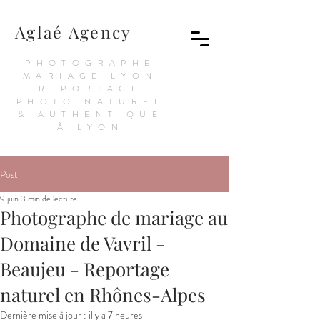
Aglaé Agency
PHOTOGRAPHE
MARIAGE LYON
REPORTAGE
PHOTO NATUREL
& AUTHENTIQUE
À LYON
Post
9 juin
3 min de lecture
Photographe de mariage au
Domaine de Vavril -
Beaujeu - Reportage
naturel en Rhônes-Alpes
Dernière mise à jour :
il y a 7 heures