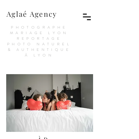
Aglaé Agency
PHOTOGRAPHE
MARIAGE LYON
REPORTAGE
PHOTO NATUREL
& AUTHENTIQUE
À LYON