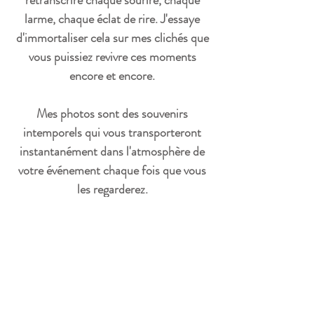
retranscrire chaque sourire, chaque
larme, chaque éclat de rire. J'essaye
d'immortaliser cela sur mes clichés que
vous puissiez revivre ces moments
encore et encore.
Mes photos sont des souvenirs
intemporels qui vous transporteront
instantanément dans l'atmosphère de
votre événement chaque fois que vous
les regarderez.
Mes mots d'ordre sont : sourire, joie,
bonne humeur et professionnalisme.
Je ferai de mon mieux pour vous mettre
à l'aise devant l'objectif donc pas de